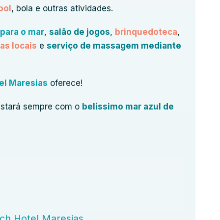
bol
, bola e outras atividades.
 para o mar
,
salão de jogos
,
brinquedoteca
,
as locais
e
serviço de massagem mediante
el Maresias
oferece!
estará sempre com o
belíssimo mar azul de
ch Hotel Maresias