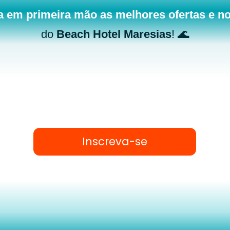
a em primeira mão as melhores ofertas e n
do
Beach Hotel Maresias
! 🌊
Inscreva-se