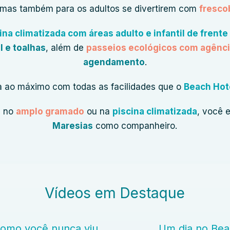
, mas também para os adultos se divertirem com
fresco
ina climatizada com áreas adulto e infantil de frente
l e toalhas
, além de
passeios ecológicos com agênci
agendamento
.
a ao máximo com todas as facilidades que o
Beach Hot
a no
amplo gramado
ou na
piscina climatizada
, você 
Maresias
como companheiro.
Vídeos em Destaque
como você nunca viu
Um dia no Bea