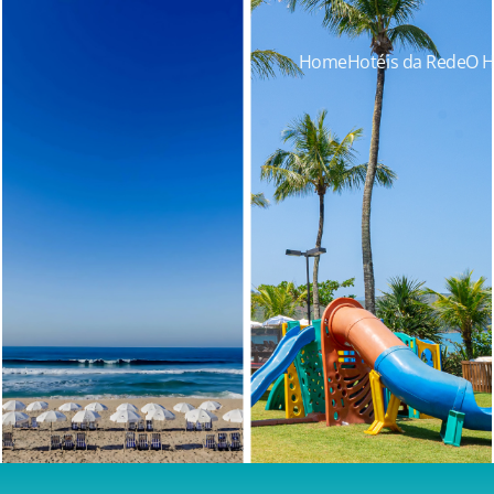
Home
Hotéis da Rede
O H