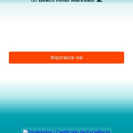
do
Beach Hotel Maresias
! 🌊
Inscreva-se