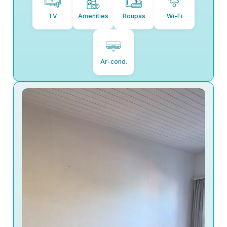
TV
Amenities
Roupas
Wi-Fi
Ar-cond.