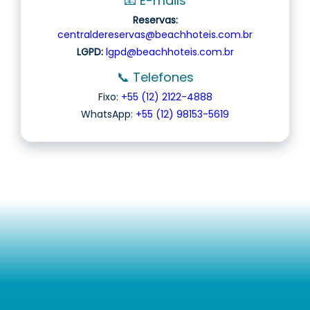
📧 E-mails
Reservas:
centraldereservas@beachhoteis.com.br
LGPD:
lgpd@beachhoteis.com.br
📞 Telefones
Fixo:
+55 (12) 2122-4888
WhatsApp:
+55 (12) 98153-5619