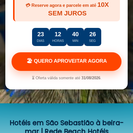
10X
💳 Reserve agora e parcele em até
SEM JUROS
23
12
40
24
DIAS
HORAS
MIN
SEG
🏖️ QUERO APROVEITAR AGORA
⏳ Oferta válida somente até
31/08/2026
.
Hotéis em São Sebastião à beira-
mar | Rede Beach Hotéis