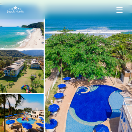
...
☰