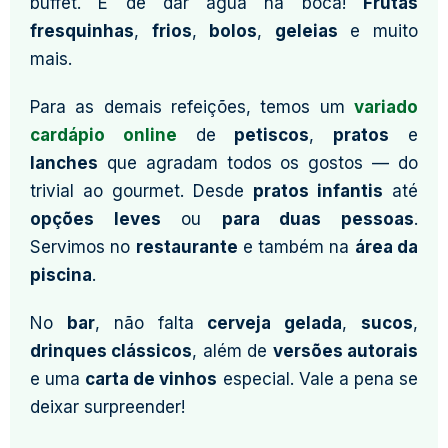
buffet. É de dar água na boca!
Frutas
fresquinhas
,
frios
,
bolos
,
geleias
e muito
mais.
Para as demais refeições, temos um
variado
cardápio online
de
petiscos
,
pratos
e
lanches
que agradam todos os gostos — do
trivial ao gourmet. Desde
pratos infantis
até
opções leves
ou
para duas pessoas
.
Servimos no
restaurante
e também na
área da
piscina
.
No
bar
, não falta
cerveja gelada
,
sucos
,
drinques clássicos
, além de
versões autorais
e uma
carta de vinhos
especial. Vale a pena se
deixar surpreender!