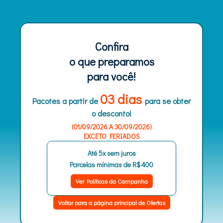
Confira
o que preparamos
para você!
03 dias
Pacotes a partir de
para se obter
o desconto!
(01/09/2026 A 30/09/2026)
EXCETO FERIADOS
Até 5x sem juros
Parcelas mínimas de
R$ 400
Ver Políticas da Campanha
Voltar para a página principal de Ofertas