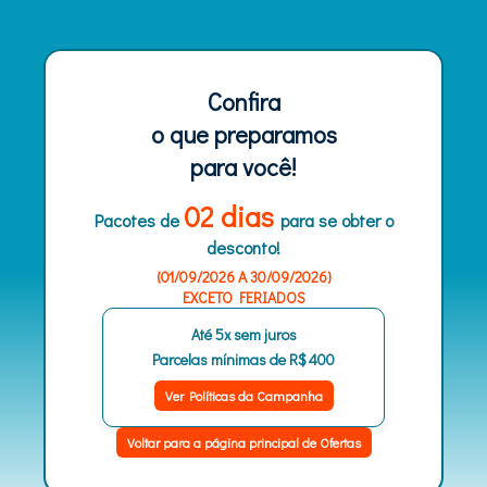
Confira
o que preparamos
para você!
02 dias
Pacotes de
para se obter o
desconto!
(01/09/2026 A 30/09/2026)
EXCETO FERIADOS
Até 5x sem juros
Parcelas mínimas de
R$ 400
Ver Políticas da Campanha
Voltar para a página principal de Ofertas