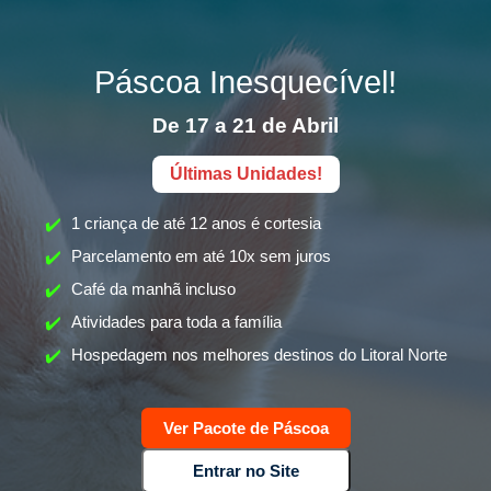
Páscoa Inesquecível!
De 17 a 21 de Abril
Últimas Unidades!
1 criança de até 12 anos é cortesia
Parcelamento em até 10x sem juros
Café da manhã incluso
Atividades para toda a família
Hospedagem nos melhores destinos do Litoral Norte
Ver Pacote de Páscoa
Vamos começar sua cotação?
Entrar no Site
Fazer Cotação