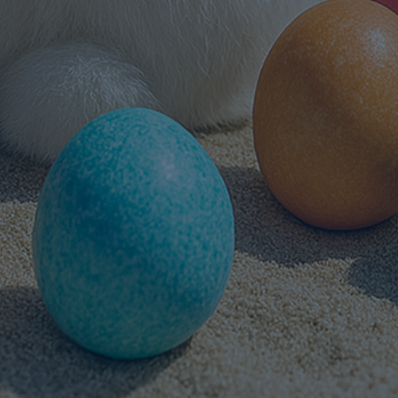
Política de Privacidade
|
Políticas da Rede
|
Termos de Uso
|
Contato
Acompanhe o
calendário de
eventos municipais
Desenvolvido por: 2025 ©
Rede Beach Hotéis
| Todos os direitos